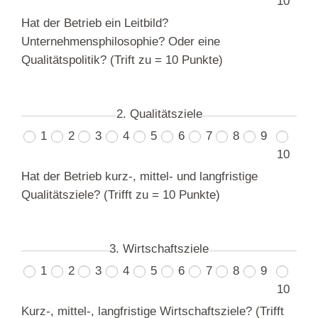
10
Hat der Betrieb ein Leitbild?
Unternehmensphilosophie? Oder eine
Qualitätspolitik? (Trift zu = 10 Punkte)
2. Qualitätsziele
1
2
3
4
5
6
7
8
9
10
Hat der Betrieb kurz-, mittel- und langfristige
Qualitätsziele? (Trifft zu = 10 Punkte)
3. Wirtschaftsziele
1
2
3
4
5
6
7
8
9
10
Kurz-, mittel-, langfristige Wirtschaftsziele? (Trifft