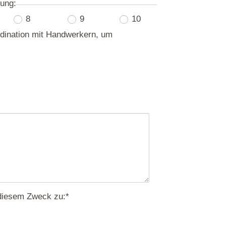
ung:
8
9
10
rdination mit Handwerkern, um
diesem Zweck zu:
*