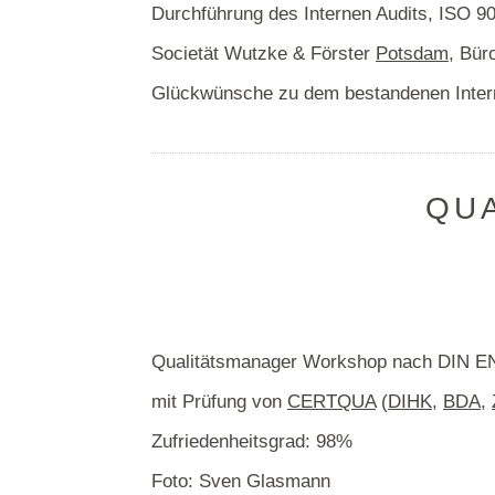
Durchführung des Internen Audits, ISO 90
Societät Wutzke & Förster
Potsdam
, Bür
Glückwünsche zu dem bestandenen Inter
QU
Qualitätsmanager Workshop nach DIN EN
mit Prüfung von
CERTQUA
(
DIHK
,
BDA
,
Zufriedenheitsgrad: 98%
Foto: Sven Glasmann