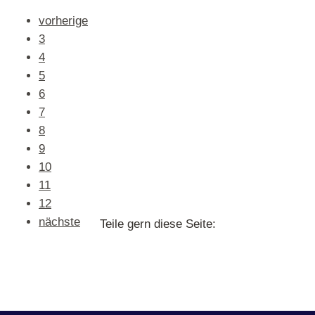
vorherige
3
4
5
6
7
8
9
10
11
12
nächste
Teile gern diese Seite: